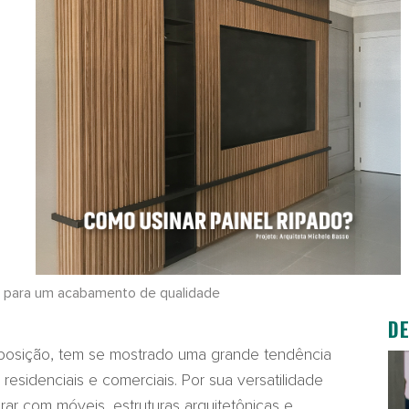
s para um acabamento de qualidade
D
posição, tem se mostrado uma grande tendência
esidenciais e comerciais. Por sua versatilidade
rar com móveis, estruturas arquitetônicas e