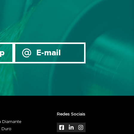
p
E-mail
Redes Sociais
a Diamante
l Duro