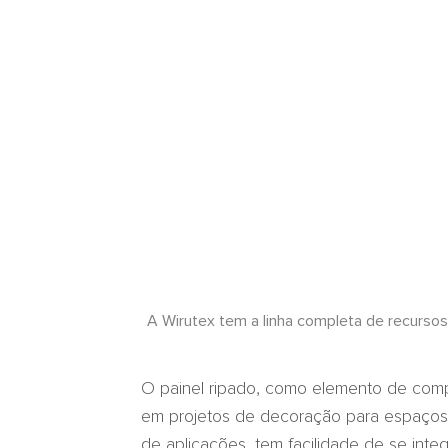
A Wirutex tem a linha completa de recurso
O painel ripado, como elemento de com
em projetos de decoração para espaços r
de aplicações, tem facilidade de se integ