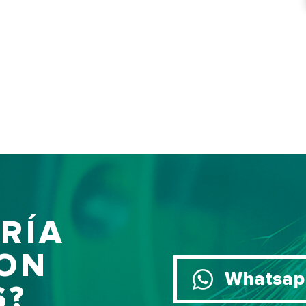
RÍA
ON
Whatsap
S?