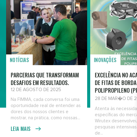
NOTÍCIAS
INOVAÇÕES
PARCERIAS QUE TRANSFORMAM
EXCELÊNCIA NO A
DESAFIOS EM RESULTADOS.
DE FITAS DE BORDA
POLIPROPILENO (P
12 DE AGOSTO DE 2025
28 DE MAR�O DE 
Na FIMMA, cada conversa foi uma
oportunidade real de entender as
Atenta às necessid
dores dos nossos clientes e
específicas do merc
mostrar, na prática, como nossas...
Wirutex desenvolveu
pesquisas intensivas
LEIA MAIS
de...