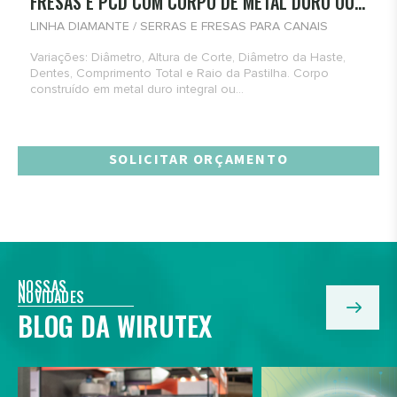
FRESAS E PCD COM CORPO DE METAL DURO OU...
LINHA DIAMANTE / SERRAS E FRESAS PARA CANAIS
Variações: Diâmetro, Altura de Corte, Diâmetro da Haste,
Dentes, Comprimento Total e Raio da Pastilha. Corpo
construído em metal duro integral ou...
SOLICITAR ORÇAMENTO
NOSSAS
NOVIDADES
BLOG DA WIRUTEX