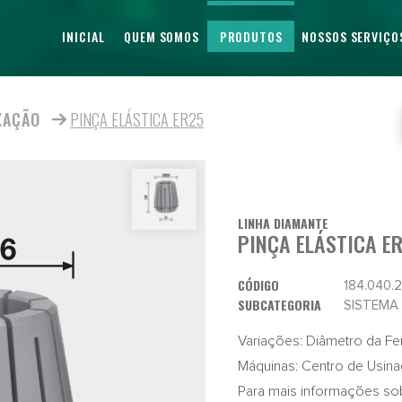
INICIAL
QUEM SOMOS
PRODUTOS
NOSSOS SERVIÇO
IXAÇÃO
PINÇA ELÁSTICA ER25
LINHA DIAMANTE
PINÇA ELÁSTICA E
CÓDIGO
184.040.
SUBCATEGORIA
SISTEMA
Variações: Diâmetro da Fe
Máquinas: Centro de Usin
Para mais informações so