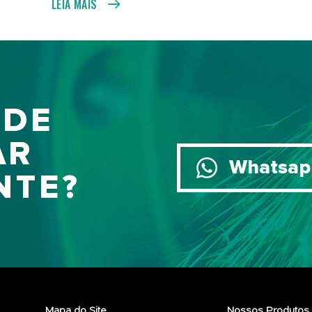
LEIA MAIS
 DE
AR
Whatsap
NTE?
Mapa do Site
Nossos Produtos