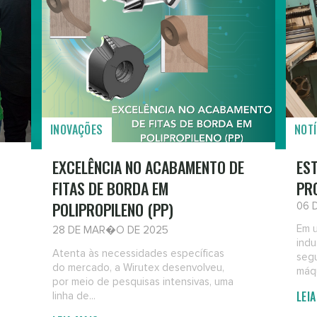
INOVAÇÕES
NOTÍ
EXCELÊNCIA NO ACABAMENTO DE
EST
FITAS DE BORDA EM
PR
POLIPROPILENO (PP)
06 
Em 
28 DE MAR�O DE 2025
indu
Atenta às necessidades específicas
seg
do mercado, a Wirutex desenvolveu,
máqu
por meio de pesquisas intensivas, uma
LEI
linha de...