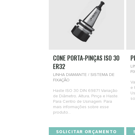
CONE PORTA-PINÇAS ISO 30
P
ER32
LI
F
LINHA DIAMANTE / SISTEMA DE
FIXAÇÃO
Va
e 
Haste ISO 30 DIN 69871 Variação
Us
de Diâmetro, Altura, Pinça e Haste.
so
Para Centro de Usinagem. Para
mais informações sobre esse
produto...
SOLICITAR ORÇAMENTO