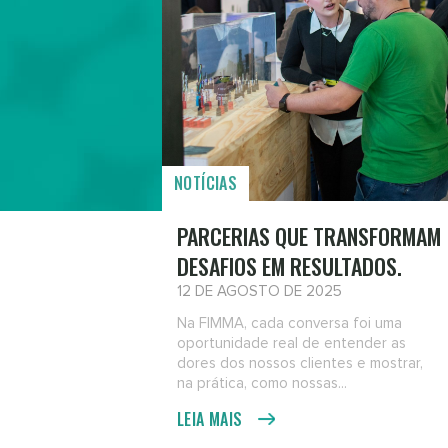
NOTÍCIAS
PARCERIAS QUE TRANSFORMAM
DESAFIOS EM RESULTADOS.
12 DE AGOSTO DE 2025
Na FIMMA, cada conversa foi uma
oportunidade real de entender as
dores dos nossos clientes e mostrar,
na prática, como nossas...
LEIA MAIS