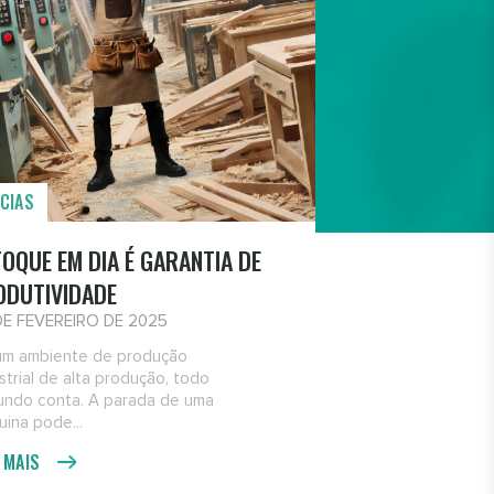
CIAS
OQUE EM DIA É GARANTIA DE
ODUTIVIDADE
DE FEVEREIRO DE 2025
um ambiente de produção
strial de alta produção, todo
undo conta. A parada de uma
ina pode...
A MAIS