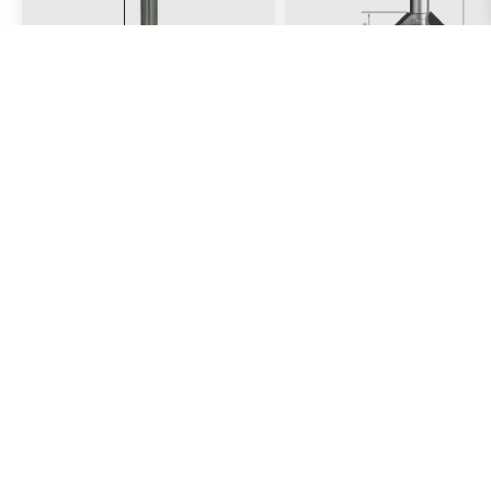
FRESA ROUTER
RABO DE ANDORINHA 4
LINHA METAL DURO / FRESAS
LINHA DIAMANTE /
DE METAL DURO
MARCENARIA
Fresa para corte e outras
aplicações, fabricada em
Metal Duro (HMW) de alta
qualidade. Ideal para CNC
Router, Máquinas Ponto a
Ponto e Pantógrafos CNC....
SOLICITAR ORÇAMENTO
SOLICITAR ORÇAME